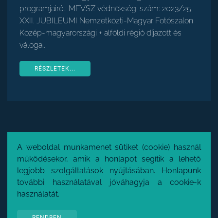
programjairól: MFVSZ védnökségi szám: 2023/25.
XXII. JUBILEUMI Nemzetközti-Magyar Fotószalon
Közép-magyarországi + alföldi régió díjazott és
váloga...
RÉSZLETEK...
ADATKEZELÉSI
A weboldal munkamenet sütiket (cookie) használ
HASZNÁLATI
OLDALTÉRKÉP
TÁJÉKOZTATÓ
ÚTMUTATÓ
működésekor, amik a honlapot segítik a lehető
ARCHÍVUM
legjobb szolgáltatások nyújtásában. Honlapunk
IMPRESSZTUM
további használatával jóváhagyja a cookie-k
használatát.
RENDBEN