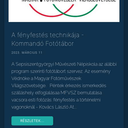
A fényfestés technikája -
Kommandó Fotótábor
2023. MÁRCIUS 11
A Sepsiszentgyörgyi Művészeti Népiskola az alábbi
program szerinti fotótábort szervez. Az esemény
Védnöke a Magyar Fotóművészek
Világszövetsége. Péntek érkezés ismerkedés
szálláshely elfoglalásaa MFVSZ bemutatása
vacsora esti fotózás: fényfestés a történelmi
vagonoknál - Kovács László At...
RÉSZLETEK...