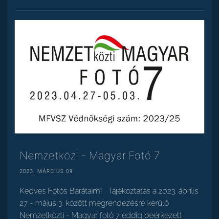
Nemzetközi - Magyar Fotó 7
2023. MÁRCIUS 09
Kedves Fotós Barátaim! Tájékoztatás a 2023. április
27 - május 3. között megrendezésre kerülő
Nemzetközti - Magyar fotó 7 eddig beérkezett