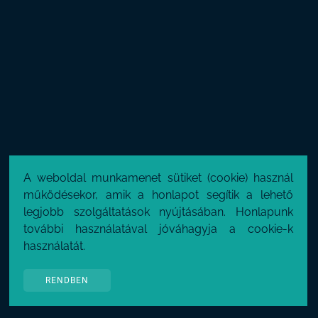
A weboldal munkamenet sütiket (cookie) használ
működésekor, amik a honlapot segítik a lehető
legjobb szolgáltatások nyújtásában. Honlapunk
további használatával jóváhagyja a cookie-k
használatát.
RENDBEN