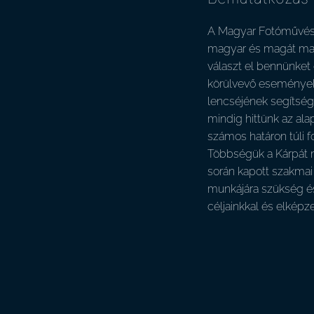
A Magyar Fotóművésze
magyar és magát magy
választ el bennünket
körülvevő eseményekr
lencséjének segítség
mindig hittünk az ala
számos határon túli f
Többségük a Kárpát m
során kapott szakmai
munkájára szükség és
céljainkkal és elkép