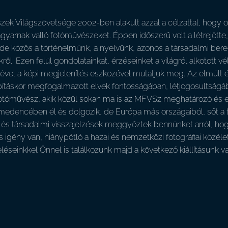
k Világszövetsége 2002-ben alakult azzal a célzattal, hogy öss
arnak valló fotóművészeket. Éppen időszerű volt a létrejötte
 de közös a történelmünk, a nyelvünk, azonos a társadalmi b
ől. Ezen felül gondolatainkat, érzéseinket a világról alkoto
ével a képi megjelenítés eszközével mutatjuk meg. Az elmúlt 
pításkor megfogalmazott elvek fontosságában, létjogosultságába
otóművész, akik közül sokan ma is az MFVSz meghatározó és eli
edencében él és dolgozik, de Európa más országaiból, sőt a ten
 és társadalmi visszajelzések meggyőztek bennünket arról, h
 igény van, hiánypótló a hazai és nemzetközi fotográfiai közél
zeléseinkkel Önnel is találkozunk majd a következő kiállításun