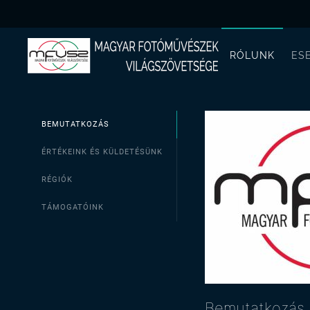
RÓLUNK
ES
BEMUTATKOZÁS
ÉRTÉKEINK ÉS KÜLDETÉSÜNK
RÉGIÓK
TÁMOGATÓINK
Bemutatkozás