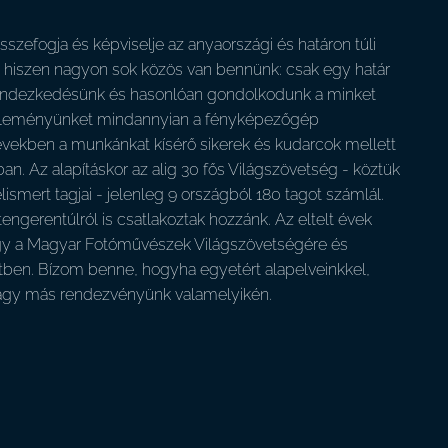
zefogja és képviselje az anyaországi és határon túli
, hiszen nagyon sok közös van bennünk: csak egy határ
erendezkedésünk és hasonlóan gondolkodunk a minket
tt véleményünket mindannyian a fényképezőgép
években a munkánkat kísérő sikerek és kudarcok mellett
n. Az alapításkor az alig 30 fős Világszövetség - köztük
smert tagjai - jelenleg 9 országból 180 tagot számlál.
gerentúlról is csatlakoztak hozzánk. Az eltelt évek
ogy a Magyar Fotóművészek Világszövetségére és
etben. Bízom benne, hogyha egyetért alapelveinkkel,
k vagy más rendezvényünk valamelyikén.